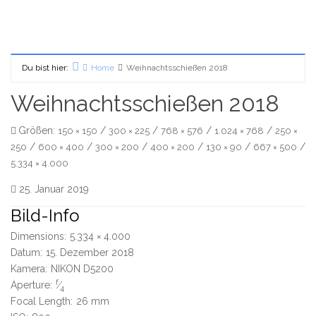
Du bist hier:
Home
Weihnachtsschießen 2018
Weihnachtsschießen 2018
Größen:
/
/
/
/
150 × 150
300 × 225
768 × 576
1.024 × 768
250 ×
/
/
/
/
/
/
250
600 × 400
300 × 200
400 × 200
130 × 90
667 × 500
5.334 × 4.000
25. Januar 2019
Bild-Info
Dimensions:
5.334 × 4.000
Datum:
15. Dezember 2018
Kamera:
NIKON D5200
f
Aperture:
⁄
4
Focal Length:
26 mm