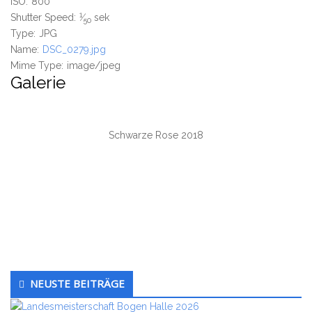
ISO:
800
1
Shutter Speed:
⁄
sek
50
Type:
JPG
Name:
DSC_0279.jpg
Mime Type:
image/jpeg
Galerie
Schwarze Rose 2018
Untergeordnet
NEUSTE BEITRÄGE
Seitenleiste