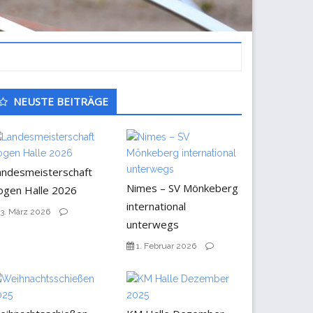
ntergeordnet
NEUSTE BEITRÄGE
eitenleiste
andesmeisterschaft
Nimes – SV Mönkeberg
ogen Halle 2026
international
3. März 2026
unterwegs
1. Februar 2026