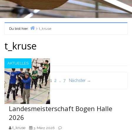
Du bist hier:
t_kruse
Home
t_kruse
AKTUELLES
Seitennummerierung
1
2
…
7
Nächster →
der
Beiträge
Landesmeisterschaft Bogen Halle
2026
t_kruse
3. März 2026