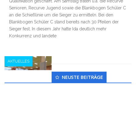
Qualifikation geschafft. Am Samstag traten u.a. die Recurve
Senioren, Recurve Jugend sowie die Blankbogen Schüler C
an die Schießlinie um die Sieger zu ermitteln. Bei den
Blankbogen Schüler C stand bereits nach 30 Pfeilen der
Sieger fest. In diesem Jahr hatte Ida deutlich mehr
Konkurrenz und landete
AKTUELLES
Untergeordnet
NEUSTE BEITRÄGE
Seitenleiste
Kreismeisterschaft Bogen Halle 2025
t_kruse
7. September 2025
Am 3. Advent (15.12.2024) konnten wir wieder über 40
Bogenschützen aus inzwischen acht Vereinen des Kreises