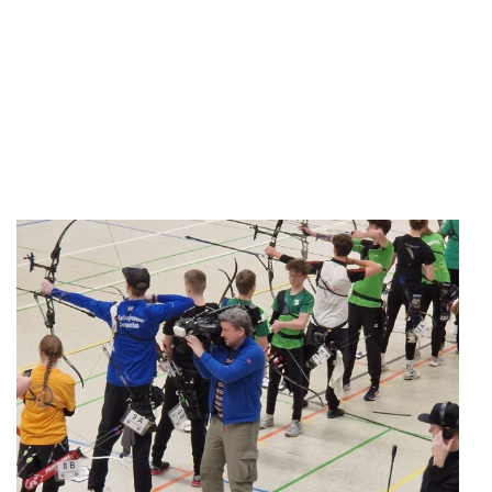
Plön in unserer Halle begrüßen. Die Wettkämpfe begannen
um 9 h mit der ersten Gruppe – alle Recurve- und
Compoundschützen waren vertreten. Es wurden schon
tolle Ergebnisse erzielt. Zur Stärkung aller hatten wir wieder
ein Catering aufgebaut, was recht gut angenommen wurde.
Nach der Siegerehrung wurden die Scheiben mit neuen
Auflagen versehen – jetzt