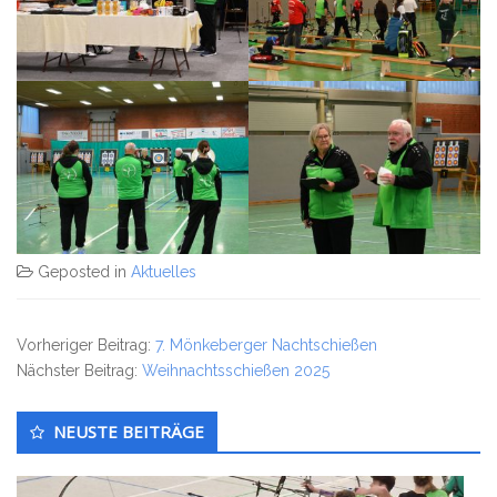
Geposted in
Aktuelles
Vorheriger Beitrag:
7. Mönkeberger Nachtschießen
Nächster Beitrag:
Weihnachtsschießen 2025
Untergeordnet
NEUSTE BEITRÄGE
Seitenleiste