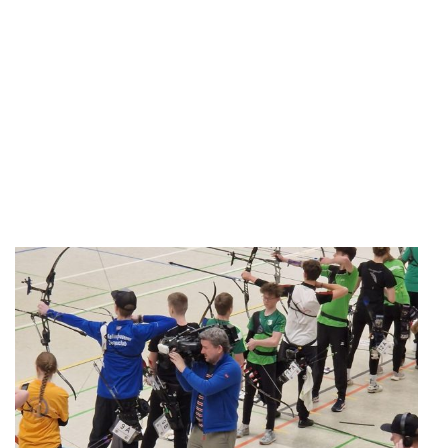
Die diesjährige Kreismeisterschaft der Bogenschützen im
Freien wurde, wie bereits im vergangenen Jahr, vom SV
Mönkeberg ausgerichtet. Am Morgen des 12. Juni trafen
sich hierfür 33 Schützen und Schützinnen des Kreises Plön
bei feucht-kühlen Verhältnissen auf der Bogenanlage an der
Grünen Kante in Mönkeberg. Vertreten waren hierbei
Teilnehmer von Schülern bis hin zur Altersklasse, die sich in
den Disziplinen Recurve, Compound und Blankbogen
maßen. Mit gleich 11 Teilnehmern war unser