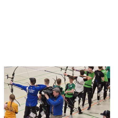
Am 25.09.2021 wurde unweigerlich unsere Freiluftsaison
2021 beendet. Wir trafen uns um 10 Uhr auf dem
Bogenplatz, um die Böcke und Scheiben sicher für den
Winter zu verwahren. Jetzt kam zum ersten Mal unser
Container auf dem Platz so richtig zur Geltung: Türen auf
und erstmal aller Kleinkram raus. Die Bögen, Pfeile,
Auflagen und das Suchgerät kamen ins Auto für den
Weitertransport. Norbert hatte vorher schon mal Maß
genommen, wie