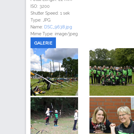
ISO:
3200
Shutter Speed:
1 sek
Type:
JPG
Name:
DSC_9638.jpg
Mime Type:
image/jpeg
GALERIE