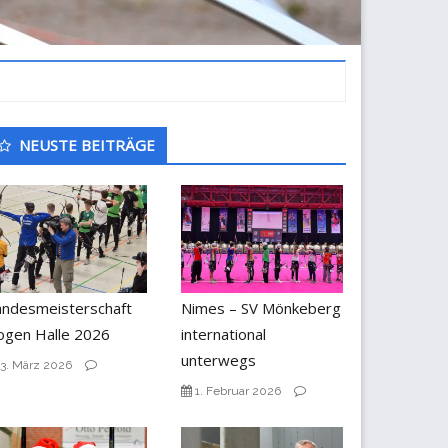
ntergeordnet
NEUSTE BEITRÄGE
eitenleiste
andesmeisterschaft
Nimes – SV Mönkeberg
ogen Halle 2026
international
unterwegs
3. März 2026
1. Februar 2026