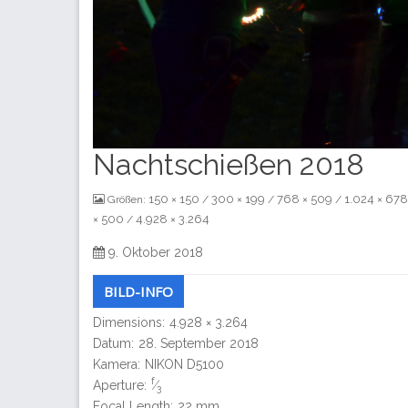
Nachtschießen 2018
150 × 150
300 × 199
768 × 509
1.024 × 678
Größen:
/
/
/
× 500
4.928 × 3.264
/
9. Oktober 2018
BILD-INFO
Dimensions:
4.928 × 3.264
Datum:
28. September 2018
Kamera:
NIKON D5100
f
Aperture:
⁄
3
Focal Length:
22 mm