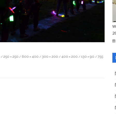
W
2
250 × 250
600 × 400
300 × 200
400 × 200
130 × 90
755
/
/
/
/
/
/