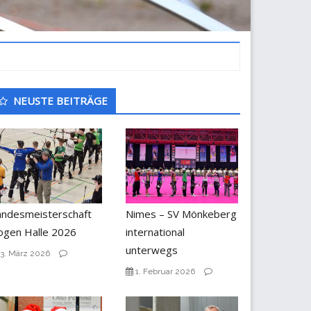
ntergeordnet
NEUSTE BEITRÄGE
eitenleiste
andesmeisterschaft
Nimes – SV Mönkeberg
ogen Halle 2026
international
unterwegs
3. März 2026
1. Februar 2026