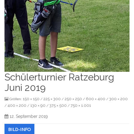
Schülerturnier Ratzeburg
Juni 2019
150 × 150
225 × 300
250 × 250
600 × 400
300 × 200
Größen:
/
/
/
/
400 × 200
130 × 90
375 × 500
750 × 1.001
/
/
/
/
12. September 2019
BILD-INFO