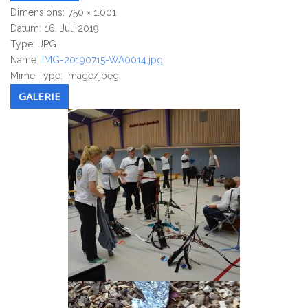
Dimensions:
750 × 1.001
Datum:
16. Juli 2019
Type:
JPG
Name:
IMG-20190715-WA0014.jpg
Mime Type:
image/jpeg
GALERIE