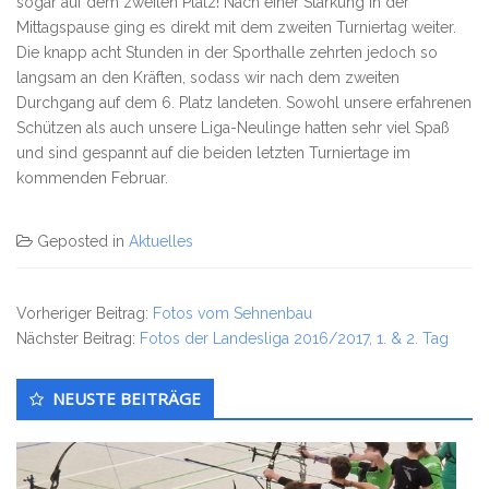
sogar auf dem zweiten Platz! Nach einer Stärkung in der
Mittagspause ging es direkt mit dem zweiten Turniertag weiter.
Die knapp acht Stunden in der Sporthalle zehrten jedoch so
langsam an den Kräften, sodass wir nach dem zweiten
Durchgang auf dem 6. Platz landeten. Sowohl unsere erfahrenen
Schützen als auch unsere Liga-Neulinge hatten sehr viel Spaß
und sind gespannt auf die beiden letzten Turniertage im
kommenden Februar.
Geposted in
Aktuelles
Vorheriger Beitrag:
Fotos vom Sehnenbau
Nächster Beitrag:
Fotos der Landesliga 2016/2017, 1. & 2. Tag
Untergeordnet
NEUSTE BEITRÄGE
Seitenleiste