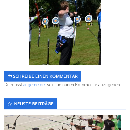
SCHREIBE EINEN KOMMENTAR
Du musst
angemeldet
sein, um einen Kommentar abzugeben.
Untergeordnet
NEUSTE BEITRÄGE
Seitenleiste