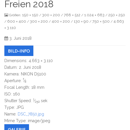
Freien 2018
150 × 150
300 × 200
768 × 512
1.024 × 683
250 × 250
Größen:
/
/
/
/
600 × 400
300 × 200
400 × 200
130 × 90
750 × 500
4.663
/
/
/
/
/
/
× 3.110
3. Juni 2018
BILD-INFO
Dimensions:
4.663 × 3.110
Datum:
2. Juni 2018
Kamera:
NIKON D5100
f
Aperture:
⁄
8
Focal Length:
18 mm
ISO:
160
1
Shutter Speed:
⁄
sek
250
Type:
JPG
Name:
DSC_7850.jpg
Mime Type:
image/jpeg
GALERIE