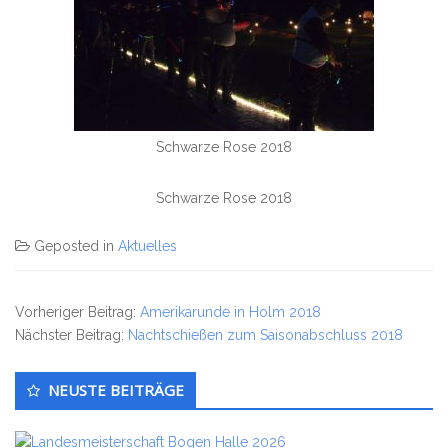
Schwarze Rose 2018
Schwarze Rose 2018
Geposted in
Aktuelles
Vorheriger Beitrag:
Amerikarunde in Holm 2018
Nächster Beitrag:
Nachtschießen zum Saisonabschluss 2018
Untergeordnet
NEUSTE BEITRÄGE
Seitenleiste