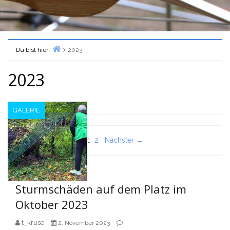
Du bist hier:
2023
Home
2023
GALERIE
Seitennummerierung
1
2
Nächster →
der
Beiträge
Sturmschäden auf dem Platz im
Oktober 2023
t_kruse
2. November 2023